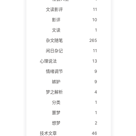
文读影评
11
影评
10
文读
1
杂文随笔
265
闲日杂记
11
心理说法
13
情绪调节
9
嫉妒
9
梦之解析
4
分类
1
噩梦
1
想梦
2
技术文章
46