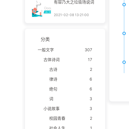
有容乃大之垃圾场说词
2021-02-08 13:21:00
分类
一般文字
307
古体诗词
17
古诗
2
律诗
6
绝句
6
词
3
小说故事
3
校园青春
2
社会人生
1