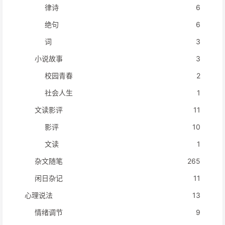
律诗
6
绝句
6
词
3
小说故事
3
校园青春
2
社会人生
1
文读影评
11
影评
10
文读
1
杂文随笔
265
闲日杂记
11
心理说法
13
情绪调节
9