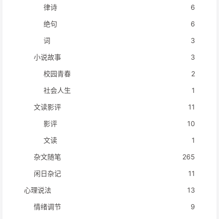
律诗
6
绝句
6
词
3
小说故事
3
校园青春
2
社会人生
1
文读影评
11
影评
10
文读
1
杂文随笔
265
闲日杂记
11
心理说法
13
情绪调节
9