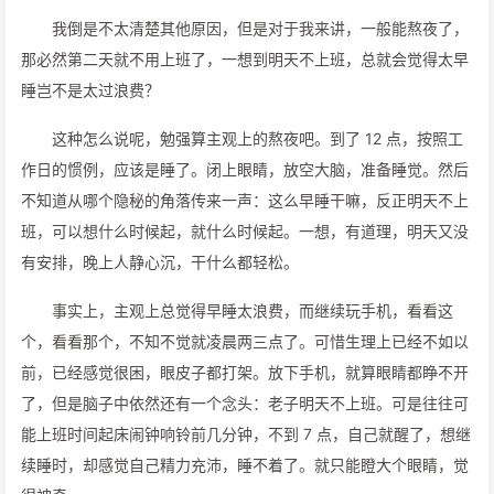
我倒是不太清楚其他原因，但是对于我来讲，一般能熬夜了，
那必然第二天就不用上班了，一想到明天不上班，总就会觉得太早
睡岂不是太过浪费？
这种怎么说呢，勉强算主观上的熬夜吧。到了 12 点，按照工
作日的惯例，应该是睡了。闭上眼睛，放空大脑，准备睡觉。然后
不知道从哪个隐秘的角落传来一声：这么早睡干嘛，反正明天不上
班，可以想什么时候起，就什么时候起。一想，有道理，明天又没
有安排，晚上人静心沉，干什么都轻松。
事实上，主观上总觉得早睡太浪费，而继续玩手机，看看这
个，看看那个，不知不觉就凌晨两三点了。可惜生理上已经不如以
前，已经感觉很困，眼皮子都打架。放下手机，就算眼睛都睁不开
了，但是脑子中依然还有一个念头：老子明天不上班。可是往往可
能上班时间起床闹钟响铃前几分钟，不到 7 点，自己就醒了，想继
续睡时，却感觉自己精力充沛，睡不着了。就只能瞪大个眼睛，觉