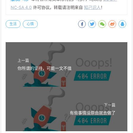
NC-SA 4.0
许可协议。转载请注明来自
知己识人
！
生活
心情
上一篇
你所谓的坚持，可能一文不值
下一篇
有些事情没原由就去做了