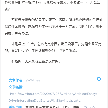
检验真理的唯一标准”吗？我说熬夜没意义，不去试一下，怎么知
道？
可能我觉得我的明天不需要元气满满，所以熬夜所谓的负担对
我没什么影响。就像有些工作也不急于一时完成，到时间了，想要
完成，总有办法。
才刚早上 10 点，怎么有点小困，反正没事干，先睡个回笼觉
吧，要是睡过了中午还能省顿饭钱，岂不美滋滋。
有趣的一天大概就应该是这样的。
文章作者:
SWM Lee
文章链接:
http://swmlee.com/2020/07/25/OrdinaryArticles/Essay/1
04AnInterestingDayStartsWithStayingUpLate/
版权声明:
本博客所有文章除特别声明外，均采用
CC BY-