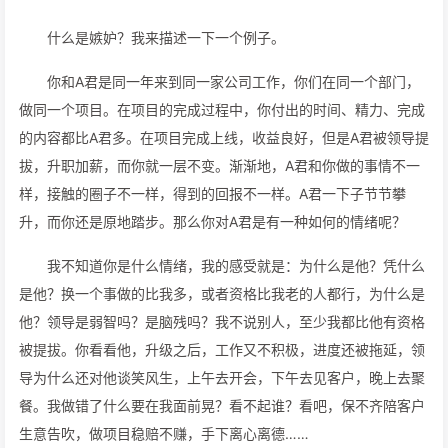
什么是嫉妒？我来描述一下一个例子。
你和A君是同一年来到同一家公司工作，你们在同一个部门，
做同一个项目。在项目的完成过程中，你付出的时间、精力、完成
的内容都比A君多。在项目完成上线，收益良好，但是A君被领导提
拔，升职加薪，而你就一层不变。渐渐地，A君和你做的事情不一
样，接触的圈子不一样，得到的回报不一样。A君一下子节节攀
升，而你还是原地踏步。那么你对A君是有一种如何的情绪呢？
我不知道你是什么情绪，我的感受就是：为什么是他？凭什么
是他？换一个事做的比我多，或者资格比我老的人都行，为什么是
他？领导是弱智吗？是脑残吗？我不说别人，至少我都比他有资格
被提拔。你看看他，升级之后，工作又不积极，进度还被拖延，领
导为什么还对他谈笑风生，上午去开会，下午去见客户，晚上去聚
餐。我做错了什么要在我面前晃？看不起谁？看吧，保不齐陪客户
生意告吹，做项目稳赔不赚，手下离心离德……