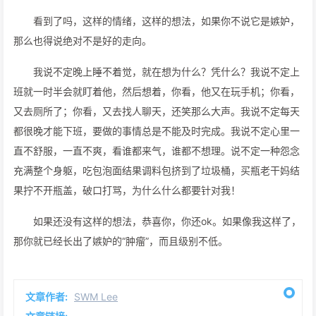
看到了吗，这样的情绪，这样的想法，如果你不说它是嫉妒，
那么也得说绝对不是好的走向。
我说不定晚上睡不着觉，就在想为什么？凭什么？我说不定上
班就一时半会就盯着他，然后想着，你看，他又在玩手机；你看，
又去厕所了；你看，又去找人聊天，还笑那么大声。我说不定每天
都很晚才能下班，要做的事情总是不能及时完成。我说不定心里一
直不舒服，一直不爽，看谁都来气，谁都不想理。说不定一种怨念
充满整个身躯，吃包泡面结果调料包挤到了垃圾桶，买瓶老干妈结
果拧不开瓶盖，破口打骂，为什么什么都要针对我！
如果还没有这样的想法，恭喜你，你还ok。如果像我这样了，
那你就已经长出了嫉妒的“肿瘤”，而且级别不低。
文章作者:
SWM Lee