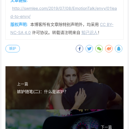
文章链接:
http://swmlee.com/2019/07/08/EmotionTalk/envy/01lea
d-to-envy/
版权声明:
本博客所有文章除特别声明外，均采用
CC BY-
NC-SA 4.0
许可协议。转载请注明来自
知己识人
！
嫉妒
上一篇
嫉妒随笔(二)：什么是嫉妒？
下一篇